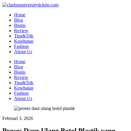
Skip
to
Home
content
Blog
Bisnis
Review
Tipa&Trik
Kesehatan
Fashion
About Us
Home
Blog
Bisnis
Review
Tipa&Trik
Kesehatan
Fashion
About Us
Februari 3, 2026
Proses Daur Ulang Botol Plastik yang