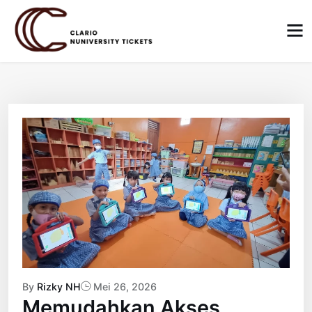
Skip
to
content
By
Rizky NH
Mei 26, 2026
Memudahkan Akses