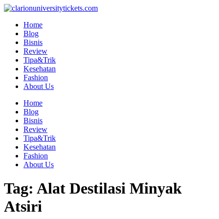
Skip
to
Home
content
Blog
Bisnis
Review
Tipa&Trik
Kesehatan
Fashion
About Us
Home
Blog
Bisnis
Review
Tipa&Trik
Kesehatan
Fashion
About Us
Tag:
Alat Destilasi Minyak
Atsiri