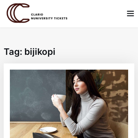
Skip
to
content
Tag:
bijikopi