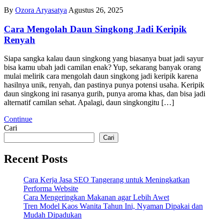
By
Ozora Aryasatya
Agustus 26, 2025
Cara Mengolah Daun Singkong Jadi Keripik
Renyah
Siapa sangka kalau daun singkong yang biasanya buat jadi sayur
bisa kamu ubah jadi camilan enak? Yup, sekarang banyak orang
mulai melirik cara mengolah daun singkong jadi keripik karena
hasilnya unik, renyah, dan pastinya punya potensi usaha. Keripik
daun singkong ini rasanya gurih, punya aroma khas, dan bisa jadi
alternatif camilan sehat. Apalagi, daun singkongitu […]
Continue
Cari
Cari
Recent Posts
Cara Kerja Jasa SEO Tangerang untuk Meningkatkan
Performa Website
Cara Mengeringkan Makanan agar Lebih Awet
Tren Model Kaos Wanita Tahun Ini, Nyaman Dipakai dan
Mudah Dipadukan