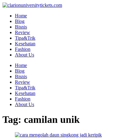
Skip
to
Home
content
Blog
Bisnis
Review
Tipa&Trik
Kesehatan
Fashion
About Us
Home
Blog
Bisnis
Review
Tipa&Trik
Kesehatan
Fashion
About Us
Tag:
camilan unik