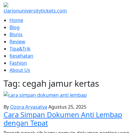
Skip
to
content
Home
Blog
Bisnis
Review
Tipa&Trik
Kesehatan
Fashion
About Us
Tag:
cegah jamur kertas
By
Ozora Aryasatya
Agustus 25, 2025
Cara Simpan Dokumen Anti Lembap
dengan Tepat
Pernah nggak sih kamu nemuin dokumen penting yang