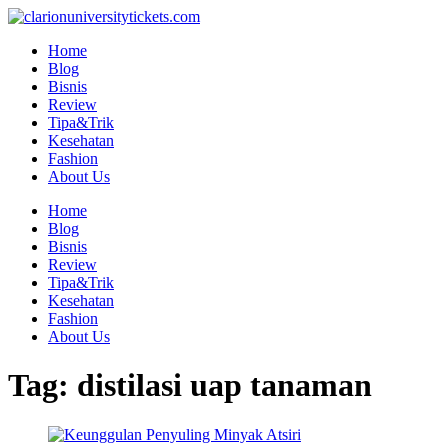
Skip
to
Home
content
Blog
Bisnis
Review
Tipa&Trik
Kesehatan
Fashion
About Us
Home
Blog
Bisnis
Review
Tipa&Trik
Kesehatan
Fashion
About Us
Tag:
distilasi uap tanaman