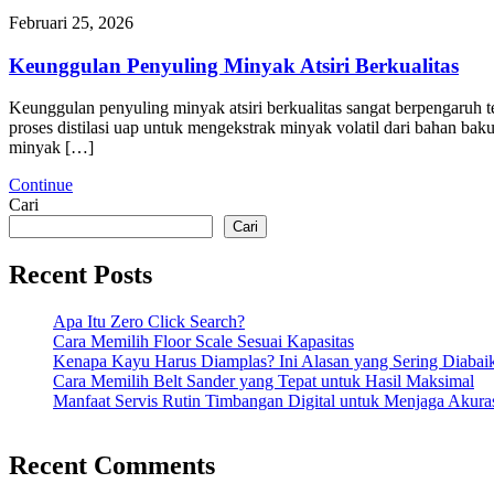
Februari 25, 2026
Keunggulan Penyuling Minyak Atsiri Berkualitas
Keunggulan penyuling minyak atsiri berkualitas sangat berpengaruh te
proses distilasi uap untuk mengekstrak minyak volatil dari bahan ba
minyak […]
Continue
Cari
Cari
Recent Posts
Apa Itu Zero Click Search?
Cara Memilih Floor Scale Sesuai Kapasitas
Kenapa Kayu Harus Diamplas? Ini Alasan yang Sering Diabai
Cara Memilih Belt Sander yang Tepat untuk Hasil Maksimal
Manfaat Servis Rutin Timbangan Digital untuk Menjaga Akura
Recent Comments