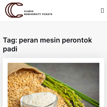
Skip
to
content
Tag:
peran mesin perontok
padi