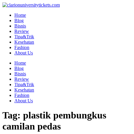
Skip
to
Home
content
Blog
Bisnis
Review
Tipa&Trik
Kesehatan
Fashion
About Us
Home
Blog
Bisnis
Review
Tipa&Trik
Kesehatan
Fashion
About Us
Tag:
plastik pembungkus
camilan pedas