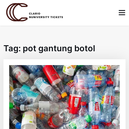
Skip
to
content
Tag:
pot gantung botol