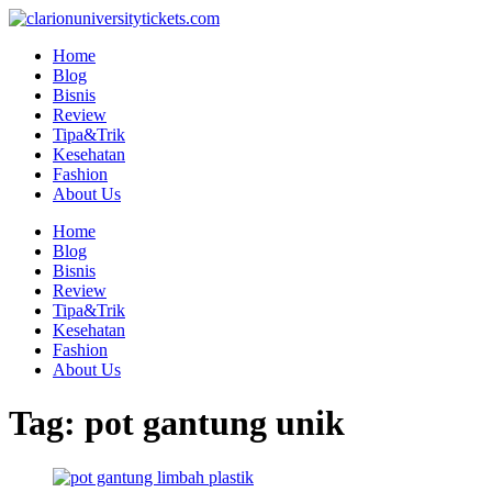
Skip
to
Home
content
Blog
Bisnis
Review
Tipa&Trik
Kesehatan
Fashion
About Us
Home
Blog
Bisnis
Review
Tipa&Trik
Kesehatan
Fashion
About Us
Tag:
pot gantung unik