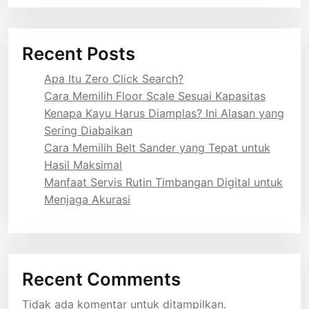
Recent Posts
Apa Itu Zero Click Search?
Cara Memilih Floor Scale Sesuai Kapasitas
Kenapa Kayu Harus Diamplas? Ini Alasan yang
Sering Diabaikan
Cara Memilih Belt Sander yang Tepat untuk
Hasil Maksimal
Manfaat Servis Rutin Timbangan Digital untuk
Menjaga Akurasi
Recent Comments
Tidak ada komentar untuk ditampilkan.