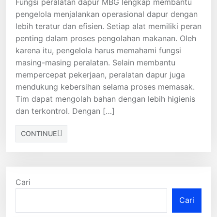
Fungsi peralatan dapur MBG lengkap membantu
pengelola menjalankan operasional dapur dengan
lebih teratur dan efisien. Setiap alat memiliki peran
penting dalam proses pengolahan makanan. Oleh
karena itu, pengelola harus memahami fungsi
masing-masing peralatan. Selain membantu
mempercepat pekerjaan, peralatan dapur juga
mendukung kebersihan selama proses memasak.
Tim dapat mengolah bahan dengan lebih higienis
dan terkontrol. Dengan […]
CONTINUE
Cari
Cari