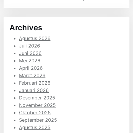
Archives
Agustus 2026
Juli 2026
Juni 2026
Mei 2026
April 2026
Maret 2026
Februari 2026
Januari 2026
Desember 2025
November 2025
Oktober 2025
September 2025
Agustus 2025