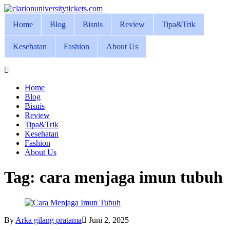
Skip
to
Home
Blog
Bisnis
Review
Tipa&Trik
content
Kesehatan
Fashion
About Us
Home
Blog
Bisnis
Review
Tipa&Trik
Kesehatan
Fashion
About Us
Tag:
cara menjaga imun tubuh
By
Arka gilang pratama
Juni 2, 2025