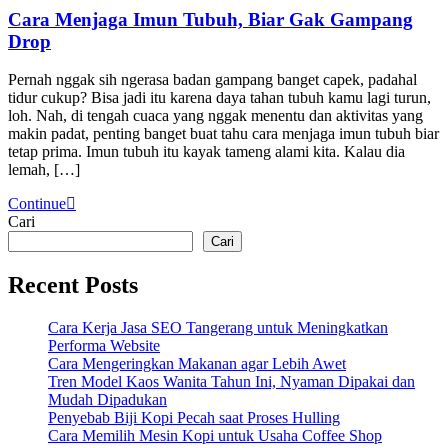
Cara Menjaga Imun Tubuh, Biar Gak Gampang
Drop
Pernah nggak sih ngerasa badan gampang banget capek, padahal
tidur cukup? Bisa jadi itu karena daya tahan tubuh kamu lagi turun,
loh. Nah, di tengah cuaca yang nggak menentu dan aktivitas yang
makin padat, penting banget buat tahu cara menjaga imun tubuh biar
tetap prima. Imun tubuh itu kayak tameng alami kita. Kalau dia
lemah, […]
Continue
Cari
Cari
Recent Posts
Cara Kerja Jasa SEO Tangerang untuk Meningkatkan
Performa Website
Cara Mengeringkan Makanan agar Lebih Awet
Tren Model Kaos Wanita Tahun Ini, Nyaman Dipakai dan
Mudah Dipadukan
Penyebab Biji Kopi Pecah saat Proses Hulling
Cara Memilih Mesin Kopi untuk Usaha Coffee Shop