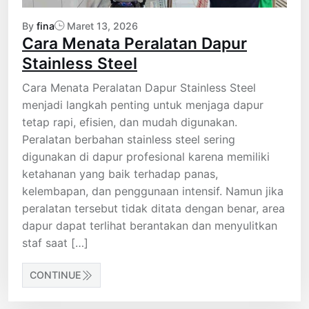
By
fina
Maret 13, 2026
Cara Menata Peralatan Dapur
Stainless Steel
Cara Menata Peralatan Dapur Stainless Steel
menjadi langkah penting untuk menjaga dapur
tetap rapi, efisien, dan mudah digunakan.
Peralatan berbahan stainless steel sering
digunakan di dapur profesional karena memiliki
ketahanan yang baik terhadap panas,
kelembapan, dan penggunaan intensif. Namun jika
peralatan tersebut tidak ditata dengan benar, area
dapur dapat terlihat berantakan dan menyulitkan
staf saat […]
CONTINUE