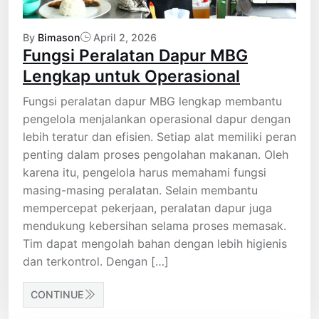
By
Bimason
April 2, 2026
Fungsi Peralatan Dapur MBG
Lengkap untuk Operasional
Fungsi peralatan dapur MBG lengkap membantu
pengelola menjalankan operasional dapur dengan
lebih teratur dan efisien. Setiap alat memiliki peran
penting dalam proses pengolahan makanan. Oleh
karena itu, pengelola harus memahami fungsi
masing-masing peralatan. Selain membantu
mempercepat pekerjaan, peralatan dapur juga
mendukung kebersihan selama proses memasak.
Tim dapat mengolah bahan dengan lebih higienis
dan terkontrol. Dengan […]
CONTINUE