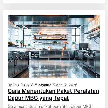
By
Faiz Rizky Yure Aryanto
April 2, 2026
Cara Menentukan Paket Peralatan
Dapur MBG yang Tepat
Cara menentukan paket peralatan dapur MBG