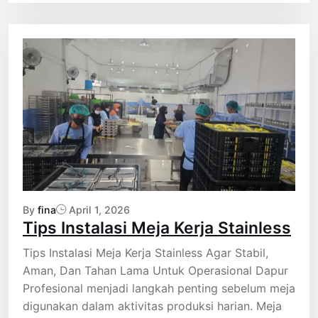
By
fina
April 1, 2026
Tips Instalasi Meja Kerja Stainless
Tips Instalasi Meja Kerja Stainless Agar Stabil,
Aman, Dan Tahan Lama Untuk Operasional Dapur
Profesional menjadi langkah penting sebelum meja
digunakan dalam aktivitas produksi harian. Meja